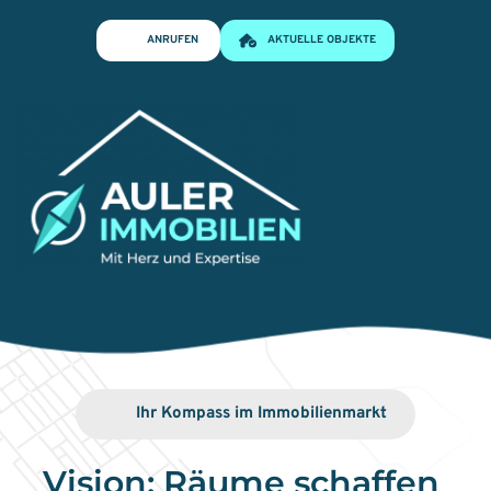
Zum
Inhalt
ANRUFEN
AKTUELLE OBJEKTE
springen
Ihr Kompass im Immobilienmarkt
Vision: Räume schaffen 