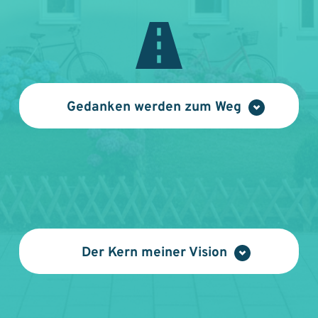
So wird aus einem Wunsch ein Ziel.
loslässt, um 
Raum für das Nächste zu 
Aus Planung ein Ergebnis.
schaffen
.
Aus einer Immobilie ein neues 
Zuhause – oder ein 
erfolgreicher 
Diese Vision ist mein Kompass. Sie 
Gedanken werden zum Weg
Verkaufsabschluss, der sich richtig 
zeigt mir, wohin wir gemeinsam 
anfühlt.
gehen.
Aus dieser Vision entwickle ich klare, 
nachvollziehbare Schritte:
eine strategische Marktanalyse 
Der Kern meiner Vision
ein individuelles, wertiges 
Vermarktungskonzept
Ich möchte Räume schaffen, in 
eine wertschätzende und 