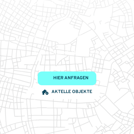
Stefan Christoph Auler
0172 27 78 987
info@auler-immobilien.de
Kurze Straße 1, 74248 Ellhofen
HIER ANFRAGEN
AKTELLE OBJEKTE