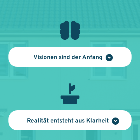
Visionen sind der Anfang
Bevor ein Exposé entsteht, ein Vertrag 
unterschrieben wird oder ein Schlüssel 
übergeben wird, 
gibt es ein Bild
:
Das Bild davon, wie ein Haus neuen 
Realität entsteht aus Klarheit
Menschen 
Geborgenheit schenken 
kann
 – oder davon, wie ein Eigentümer 