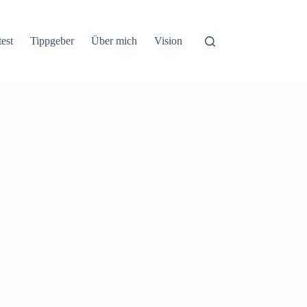
test
Tippgeber
Über mich
Vision