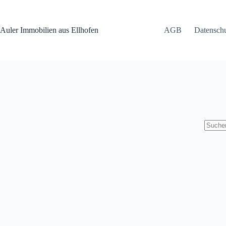
Zum
Inhalt
springen
Auler Immobilien aus Ellhofen
AGB
Datensch
Keine
Ergebn